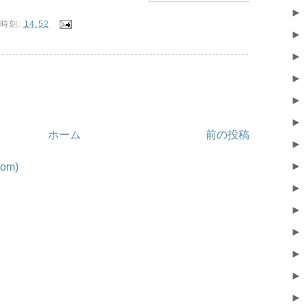
►
時刻:
14:52
►
►
►
►
►
ホーム
前の投稿
►
►
om)
►
►
►
►
►
►