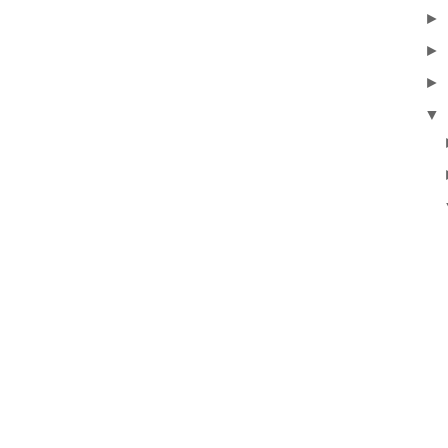
►
►
►
▼