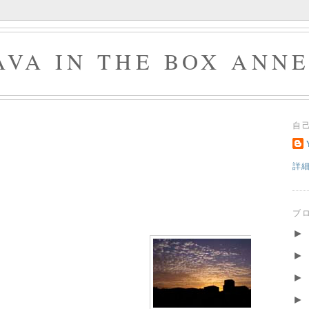
AVA IN THE BOX ANN
自
詳
ブ
►
►
►
►