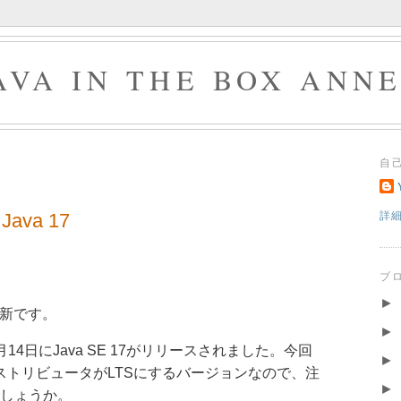
AVA IN THE BOX ANN
自
va 17
詳
ブ
►
更新です。
►
4日にJava SE 17がリリースされました。今回
►
ディストリビュータがLTSにするバージョンなので、注
►
しょうか。