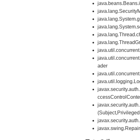
java.beans.Beans.i
java.lang.Security
java.lang.System.
java.lang.System.
java.lang.Thread.
java.lang.ThreadG
java.util.concurren
java.util.concurre
ader
java.util.concurre
java.util.logging
javax.security.aut
ccessControlConte
javax.security.aut
(Subject,Privilege
javax.security.auth
javax.swing.Repai