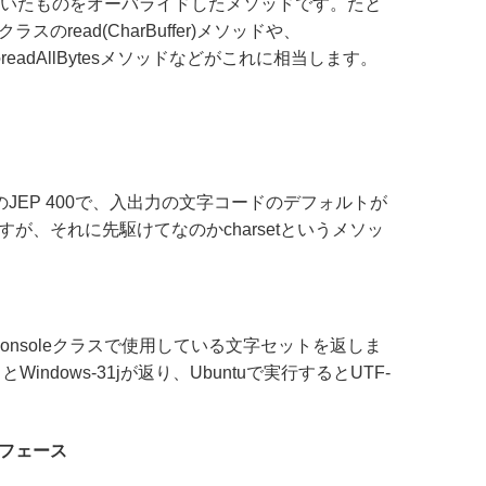
いたものをオーバライドしたメソッドです。たと
rクラスのread(CharBuffer)メソッドや、
クラスのreadAllBytesメソッドなどがこれに相当します。
定のJEP 400で、入出力の文字コードのデフォルトが
ですが、それに先駆けてなのかcharsetというメソッ
はConsoleクラスで使用している文字セットを返しま
Windows-31jが返り、Ubuntuで実行するとUTF-
インタフェース