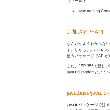
フィールド
javax.naming.Con
追加されたAPI
なんだかよくわからないの
す。しかも、java.ioパッケ
使うパッケージでAPI
また、JEP 356で新
java.util.rando
java.base/java
java.ioパッケージ