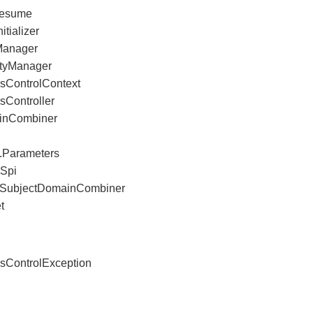
resume
itializer
yManager
ityManager
ssControlContext
sController
ainCombiner
y.Parameters
ySpi
th.SubjectDomainCombiner
t
ssControlException