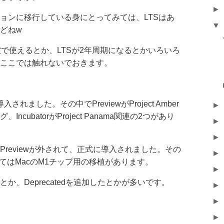
►
ョンに移行している身にとってみては、LTSはあ
▼
どねw
が無償で使えるとか、LTSが2年周期になるとかいろいろ
ここでは触れないでおきます。
導入されました。その中でPreviewがProject Amber
►
cubatorがProject Panama関連の2つがあり
►
►
ssがPreviewが外されて、正式に導入されました。その
►
てはMacのM1チップ用の移植があります。
►
か、Deprecatedを追加したとかが多いです。
►
►
►