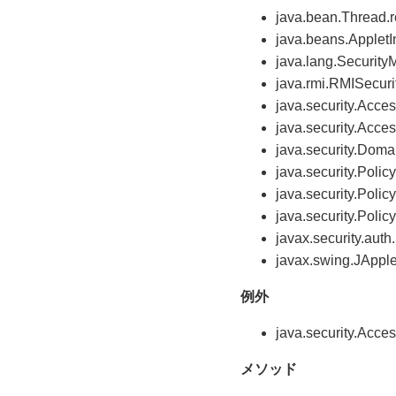
java.bean.Thread.
java.beans.AppletIn
java.lang.Securit
java.rmi.RMISecur
java.security.Acce
java.security.Acces
java.security.Dom
java.security.Policy
java.security.Polic
java.security.Polic
javax.security.au
javax.swing.JApple
例外
java.security.Acce
メソッド