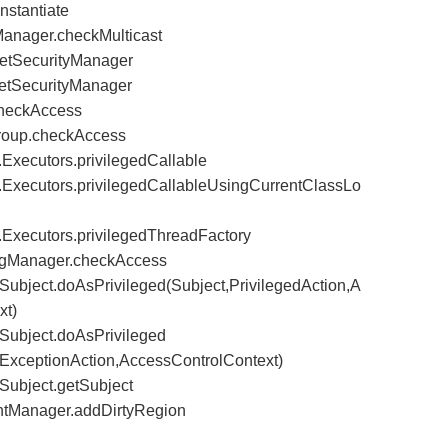
nstantiate
Manager.checkMulticast
getSecurityManager
setSecurityManager
checkAccess
roup.checkAccess
t.Executors.privilegedCallable
nt.Executors.privilegedCallableUsingCurrentClassLo
nt.Executors.privilegedThreadFactory
.LogManager.checkAccess
h.Subject.doAsPrivileged(Subject,PrivilegedAction,A
xt)
h.Subject.doAsPrivileged
dExceptionAction,AccessControlContext)
.Subject.getSubject
ntManager.addDirtyRegion