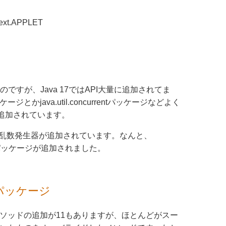
text.APPLET
ですが、Java 17ではAPI大量に追加されてま
ージとかjava.util.concurrentパッケージなどよく
が追加されています。
しい乱数発生器が追加されています。なんと、
mというパッケージが追加されました。
.ioパッケージ
ではメソッドの追加が11もありますが、ほとんどがスー