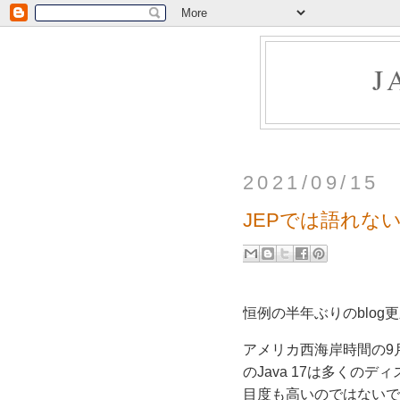
J
2021/09/15
JEPでは語れないJa
恒例の半年ぶりのblog
アメリカ西海岸時間の9月1
のJava 17は多くの
目度も高いのではないで