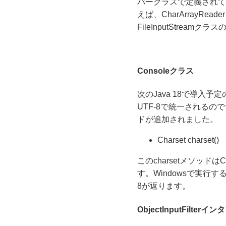
パークラスで定義されて
えば、CharArrayReade
FileInputStream
Consoleクラス
次のJava 18で導入予
UTF-8で統一されるの
ドが追加されました。
Charset charset()
このcharsetメソッド
す。Windowsで実行すると
8が返ります。
ObjectInputFilter