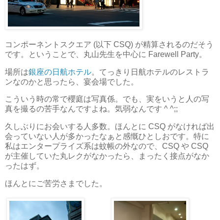
コンポーネントスクエア (以下 CSQ) が精算されるのだそう
です。ということで、丸山先生を中心に Farewell Party。
場所は
銀座の日航ホテル
。てっきり日航ホテルのレストラ
ンなのかと思ったら、宴会場でした。
こういう時の常で櫻庭は写真係。でも、実をいうと人の写
真を撮るの苦手なんですよね。気弱なんです ^ ^;;
久しぶりにお会いする人多数。ほんとに CSQ がなければ出
会っていない人が多かったなぁと感慨ひとしおです。特に
私はエンタープライズ系は蚊帳の外なので、CSQ や CSQ
が主催していた丸レクがなかったら、まったく接点がなか
ったはず。
ほんとにご苦労さまでした。