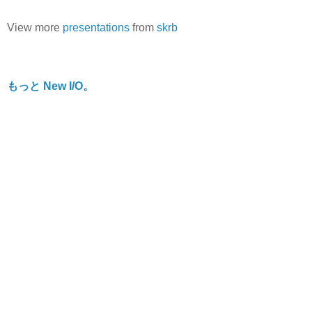
View more
presentations
from
skrb
もっと New I/O。