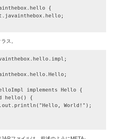
ainthebox.hello {

t.javainthebox.hello;

lクラス。
vainthebox.hello.impl;

ainthebox.hello.Hello;

elloImpl implements Hello {

 hello() {

.out.println("Hello, World!");

んだJARファイルは、前述のようにMETA-