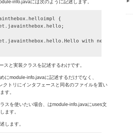
►
le-info.javaには次のように記述します。
ainthebox.helloimpl {

et.javainthebox.hello;

et.javainthebox.hello.Hello with net.javainth
タフェースと実装クラスを記述するわけです。
odule-info.javaに記述するだけでなく、
icesディレクトリにインタフェースと同名のファイルを置い
ます。
使いたい場合、はmodule-info.javaにuses文
します。
述します。