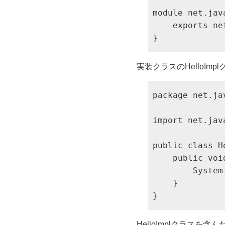
module net.jav
    exports ne
}
実装クラスのHelloImp
package net.ja
import net.jav
public class H
    public void
        System
    }

}
HelloImplクラスを含