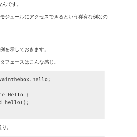
なんです。
モジュールにアクセスできるという稀有な例なの
例を示しておきます。
oインタフェースはこんな感じ。
vainthebox.hello;

e Hello {

 hello();

の通り。