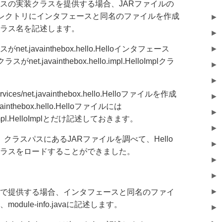
スの実装クラスを提供する場合、JARファイルの
icesディレクトリにインタフェースと同名のファイルを作成
►
ラス名を記述します。
►
.javainthebox.hello.Helloインタフェース
►
t.javainthebox.hello.impl.HelloImplクラ
►
►
ces/net.javainthebox.hello.Helloファイルを作成
►
nthebox.hello.Helloファイルには
►
ello.impl.HelloImplとだけ記述しておきます。
►
erは、クラスパスにあるJARファイルを調べて、Hello
►
ラスをロードすることができました。
►
►
►
で提供する場合、インタフェースと同名のファイ
dule-info.javaに記述します。
►