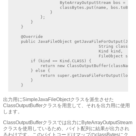
                    ByteArrayOutputStream bos = (Byt
                    classBytes.put(name, bos.toByteA
                }

            };

        }

    }

    @Override

    public JavaFileObject getJavaFileForOutput(Java
                                    String className
                                    Kind kind,

                                    FileObject sibli
        if (kind == Kind.CLASS) {

            return new ClassOutputBuffer(className);
        } else {

            return super.getJavaFileForOutput(locat
        }

    }
出力用にSimpleJavaFileObjectクラスを派生させた
ClassOutputBufferクラスを用意して、それを出力用に使用
します。
ClassOutputBufferクラスでは出力にByteArrayOutputStream
クラスを使用しているため、バイト配列に結果が出力され
るわけです。このバイトコードはマップのclassBytesにク