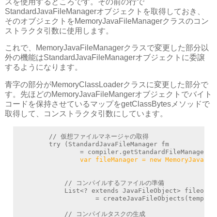
スを使用するところです。その前の行で
StandardJavaFileManagerオブジェクトを取得しておき、
そのオブジェクトをMemoryJavaFileManagerクラスのコン
ストラクタ引数に使用します。
これで、MemoryJavaFileManagerクラスで変更した部分以
外の機能はStandardJavaFileManagerオブジェクトに委譲
するようになります。
青字の部分がMemoryClassLoaderクラスに変更した部分で
す。先ほどのMemoryJavaFileMangerオブジェクトでバイト
コードを保持させているマップをgetClassBytesメソッドで
取得して、コンストラクタ引数にしています。
        // 仮想ファイルマネージャの取得

        try (StandardJavaFileManager fm

                = compiler.getStandardFileManager(nu
var fileManager = new MemoryJavaFil
            // コンパイルするファイルの準備

            List<? extends JavaFileObject> fileobjs

                    = createJavaFileObjects(template
            // コンパイルタスクの生成
