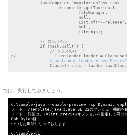
            JavaCompiler.CompilationTask task

                    = compiler.getTask(null,

                            fileManager,

                            null,

                            List.of("--release", "22
                            null,

                            fileobjs);

            // コンパイル

            if (task.call()) {

                // クラスのロード

//                ClassLoader loader = ClassLoader.g
ClassLoader loader = new MemoryClas
                Class<?> clss = loader.loadClass("T
では、実行してみましょう。
C:\sample>java --enable-preview -cp DynamicTemplate.
ノート: /Template.javaはJava SE 22のプレビュー機能を使用
ノート: 詳細は、-Xlint:previewオプションを指定して再コンパ
Bob Dylan様

いつもお世話になっております

C:\sample>dir
