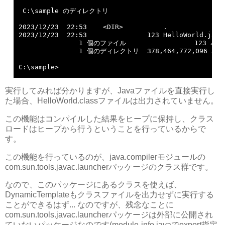
 C:\sample のディレクトリ

2023/12/23  22:53    <DIR>          .

2023/12/23  22:53               123 HelloWorld.java

               1 個のファイル                 123 バイ
               1 個のディレクトリ  378,464,772,096 
C:\sample>
実行してみれば分かりますが、Javaファイルを直接実行し
た場合、HelloWorld.classファイルは出力されていません。
この機能はコンパイルした結果をヒープに保持し、クラス
ロードはヒープから行うということを行っているからで
す。
この機能を行っているのが、java.compilerモジュールの
com.sun.tools.javac.launcherパッケージのクラス群です。
なので、このパッケージにあるクラスを使えば、
DynamicTemplateもクラスファイルを出力せずに実行する
ことができるはず... なのですが、残念なことに
com.sun.tools.javac.launcherパッケージは外部に公開され
ていないパッケージなのです(module-info.javaでexport指定