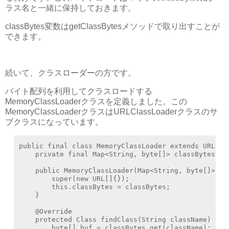
ラス名と一緒に保持しておきます。
classBytes変数はgetClassBytesメソッドで取り出すことが
できます。
続いて、クラスローダーの方です。
バイト配列を利用してクラスロードする
MemoryClassLoaderクラスを定義しました。この
MemoryClassLoaderクラスはURLClassLoaderクラスのサ
ブクラスになっています。
public final class MemoryClassLoader extends URLClas
    private final Map<String, byte[]> classBytes;

    public MemoryClassLoader(Map<String, byte[]> cla
        super(new URL[]{});

        this.classBytes = classBytes; 

    }

    @Override

    protected Class findClass(String className) thro
        byte[] buf = classBytes.get(className);
