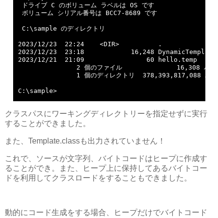
 ドライブ C のボリューム ラベルは OS です

 ボリューム シリアル番号は BCC7-8689 です

 C:\sample のディレクトリ

2023/12/23  22:24    <DIR>          .

2023/12/23  23:18            16,248 DynamicTemplate.
2023/12/21  21:09                60 hello.temp

               2 個のファイル              16,308 バイ
               1 個のディレクトリ  378,393,817,088 
C:\sample>
クラスパスにワーキングディレクトリーを指定せずに実行
することができました。
また、Template.classも出力されていません！
これで、ソースが文字列、バイトコードはヒープに作成す
ることができ。また、ヒープ上に保持してあるバイトコー
ドを利用してクラスロードをすることもできました。
動的にコード生成をする場合、ヒープだけでバイトコード