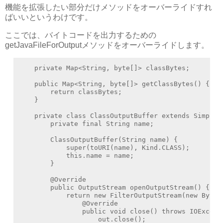
機能を拡張したい部分だけメソッドをオーバーライドすれ
ばいいというわけです。
ここでは、バイトコードを出力するための
getJavaFileForOutputメソッドをオーバーライドします。
    private Map<String, byte[]> classBytes;

    public Map<String, byte[]> getClassBytes() {

        return classBytes;

    }

    private class ClassOutputBuffer extends SimpleJa
        private final String name;

        ClassOutputBuffer(String name) {

            super(toURI(name), Kind.CLASS);

            this.name = name;

        }

        @Override

        public OutputStream openOutputStream() {

            return new FilterOutputStream(new ByteAr
                @Override

                public void close() throws IOExcepti
                    out.close();
