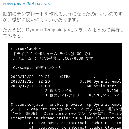
www.javainthebox.com
動的にテンプレートを作れるようになったのはいいのです
が、微妙に使いにくい点があります。
たとえば、DynamicTemplate.jarにクラスをまとめて実行し
てみると。
C:\sample>dir

 ドライブ C のボリューム ラベルは OS です

 ボリューム シリアル番号は BCC7-8689 です

 C:\sample のディレクトリ

2023/12/23  22:21    <DIR>          .

2023/12/23  22:20             3,896 DynamicTemplate.
2023/12/21  21:09                60 hello.temp

               2 個のファイル               3,956 バイ
               1 個のディレクトリ  378,476,552,192 
C:\sample>java --enable-preview -cp DynamicTemplate.
ノート: /Template.javaはJava SE 22のプレビュー機能を使用
ノート: 詳細は、-Xlint:previewオプションを指定して再コンパ
Exception in thread "main" java.lang.ClassNotFoundEx
        at java.base/jdk.internal.loader.BuiltinCla
        at java.base/jdk.internal.loader.ClassLoade