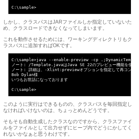
C:\sample>
しかし、クラスパスはJARファイルしか指定していないた
め、クラスロードできなくなってしまいます。
これを動作させるためには、ワーキングディレクトリもク
ラスパスに追加すればOKです。
C:\sample>java --enable-preview -cp .;DynamicTemplat
ノート: /Template.javaはJava SE 22のプレビュー機能を使用
ノート: 詳細は、-Xlint:previewオプションを指定して再コンパ
Bob Dylan様

いつもお世話になっております

C:\sample>
このように実行はできるものの、クラスパスを毎回指定し
なければいけないのは、ちょっとめんどうです。
そもそも自動生成したクラスなのですから、クラスファイ
ルをファイルとして出力せずにヒープ内でどうにかしてく
れないかなぁと思うわけです。