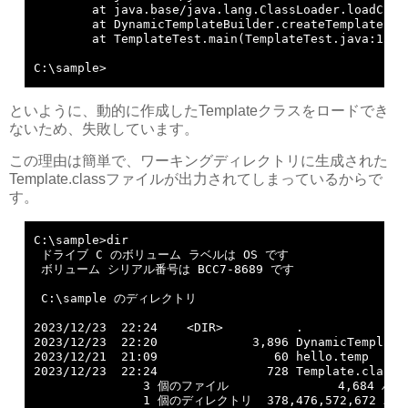
        at java.base/java.lang.ClassLoader.loadClass
        at DynamicTemplateBuilder.createTemplate(Dyn
        at TemplateTest.main(TemplateTest.java:13)

C:\sample>
といように、動的に作成したTemplateクラスをロードでき
ないため、失敗しています。
この理由は簡単で、ワーキングディレクトリに生成された
Template.classファイルが出力されてしまっているからで
す。
C:\sample>dir

 ドライブ C のボリューム ラベルは OS です

 ボリューム シリアル番号は BCC7-8689 です

 C:\sample のディレクトリ

2023/12/23  22:24    <DIR>          .

2023/12/23  22:20             3,896 DynamicTemplate.
2023/12/21  21:09                60 hello.temp

2023/12/23  22:24               728 Template.class

               3 個のファイル               4,684 バイ
               1 個のディレクトリ  378,476,572,672 