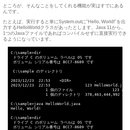
ところが、そんなことをしてくれる機能が実はすでにある
んです。
たとえば、実行すると単にSystem.outに"Hello, World!"を出
力するHelloWorldクラスがあったとします。Java 11から、
1つのJavaファイルであればコンパイルせずに直接実行でき
るようになっています。
C:\sample>dir

 ドライブ C のボリューム ラベルは OS です

 ボリューム シリアル番号は BCC7-8689 です

 C:\sample のディレクトリ

2023/12/23  22:53    <DIR>          .

2023/12/23  22:53               123 HelloWorld.java

               1 個のファイル                 123 バイ
               1 個のディレクトリ  378,463,444,992 
C:\sample>java HelloWorld.java

Hello, World!

C:\sample>dir

 ドライブ C のボリューム ラベルは OS です

 ボリューム シリアル番号は BCC7-8689 です
