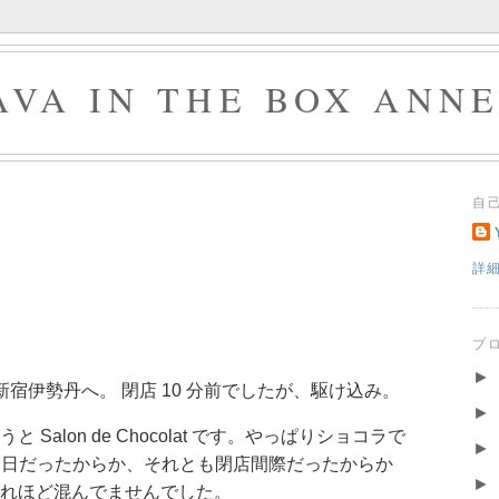
AVA IN THE BOX ANN
自
詳
ブ
►
の後に新宿伊勢丹へ。 閉店 10 分前でしたが、駆け込み。
►
Salon de Chocolat です。やっぱりショコラで
►
。初日だったからか、それとも閉店間際だったからか
►
れほど混んでませんでした。