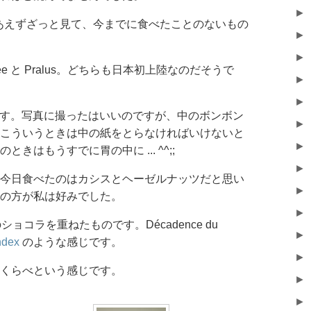
►
りあえずざっと見て、今までに食べたことのないもの
►
►
ée と Pralus。どちらも日本初上陸なのだそうで
►
►
れいです。写真に撮ったはいいのですが、中のボンボン
►
こういうときは中の紙をとらなければいけないと
►
きはもうすでに胃の中に ... ^^;;
►
今日食べたのはカシスとヘーゼルナッツだと思い
►
の方が私は好みでした。
►
のショコラを重ねたものです。Décadence du
►
ndex
のような感じです。
►
くらべという感じです。
►
►