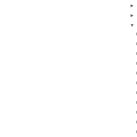
►
►
▼