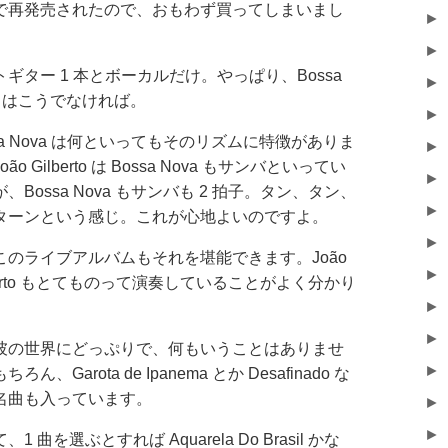
で再発売されたので、おもわず買ってしまいまし
►
►
トギター 1 本とボーカルだけ。やっぱり、Bossa
►
a はこうでなければ。
►
sa Nova は何といってもそのリズムに特徴がありま
►
oão Gilberto は Bossa Nova もサンバといってい
►
、Bossa Nova もサンバも 2 拍子。タン、タン、
►
ターンという感じ。これが心地よいのですよ。
►
このライブアルバムもそれを堪能できます。João
►
berto もとてものって演奏していることがよく分かり
►
。
►
彼の世界にどっぷりで、何もいうことはありませ
►
ろん、Garota de Ipanema とか Desafinado な
名曲も入っています。
►
►
、1 曲を選ぶとすれば Aquarela Do Brasil かな