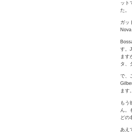
ット
た。
ガッ
Nov
Bos
す。J
ますが
タ、
で、
Gil
ます
もう
ん。もち
どの
あえて