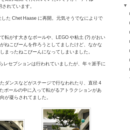
▼
 が使用されています。
社した Chet Haase に再開。元気そうでなによりで
転がす大きなボールや、LEGO や粘土 (?) がおい
がねこびーんを作ろうとしてましたけど、なかな
しまったねこびーんになってしまいました。
のころからレセプションは行われていましたが、年々派手に
たダンスなどがステージで行なわれたり、直径 4
ませたボールの中に入って転がるアトラクションがあ
向が凝らされてました。