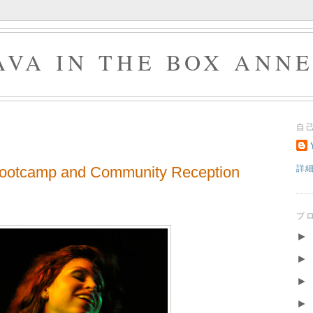
AVA IN THE BOX ANN
自
Bootcamp and Community Reception
詳
ブ
►
►
►
►