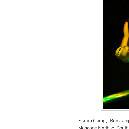
Starup Camp、Bo
Moscone North 