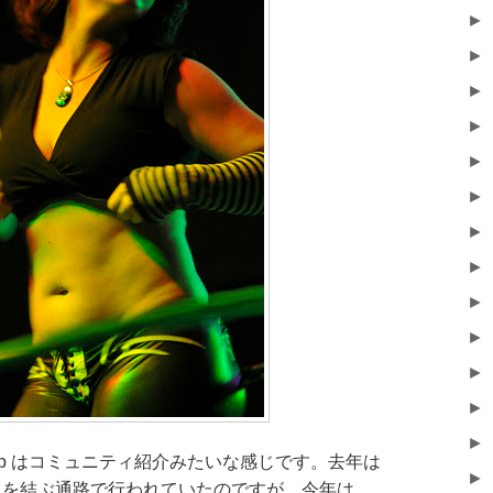
►
►
►
►
►
►
►
►
►
►
►
►
►
otcamp はコミュニティ紹介みたいな感じです。去年は
►
と South を結ぶ通路で行われていたのですが、今年は