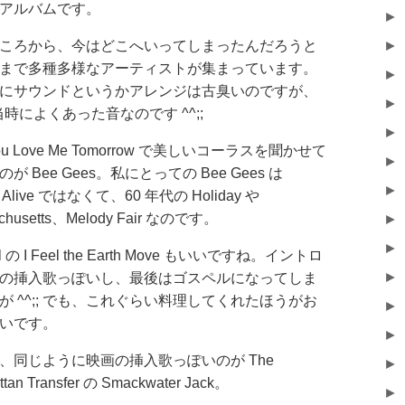
アルバムです。
►
ころから、今はどこへいってしまったんだろうと
►
まで多種多様なアーティストが集まっています。
►
にサウンドというかアレンジは古臭いのですが、
►
年当時によくあった音なのです ^^;;
►
 You Love Me Tomorrow で美しいコーラスを聞かせて
►
が Bee Gees。私にとっての Bee Gees は
►
n' Alive ではなくて、60 年代の Holiday や
chusetts、Melody Fair なのです。
►
►
al の I Feel the Earth Move もいいですね。イントロ
►
の挿入歌っぽいし、最後はゴスペルになってしま
が ^^;; でも、これぐらい料理してくれたほうがお
►
いです。
►
、同じように映画の挿入歌っぽいのが The
►
tan Transfer の Smackwater Jack。
►