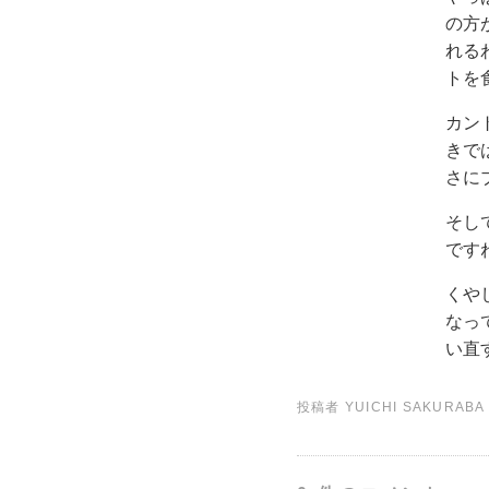
の方が
れるわ
トを
カント
きでは
さに
そし
です
くや
なっ
い直す
投稿者
YUICHI SAKURABA