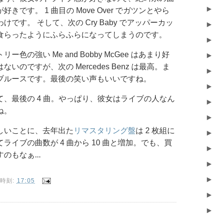
►
好きです。 1 曲目の Move Over でガツンとやら
けです。 そして、次の Cry Baby でアッパーカッ
►
食らったようにふらふらになってしまうのです。
►
リー色の強い Me and Bobby McGee はあまり好
►
ないのですが、次の Mercedes Benz は最高。ま
►
ブルースです。最後の笑い声もいいですね。
►
て、最後の 4 曲。やっぱり、彼女はライブの人なん
►
ね。
►
しいことに、去年出た
リマスタリング盤
は 2 枚組に
►
てライブの曲数が 4 曲から 10 曲と増加。でも、買
►
のもなぁ...
►
►
時刻:
17:05
►
►