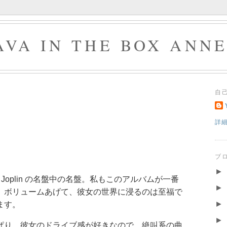
AVA IN THE BOX ANN
自
詳
ブ
►
is Joplin の名盤中の名盤。私もこのアルバムが一番
►
。ボリュームあげて、彼女の世界に浸るのは至福で
►
ます。
►
ぱり、彼女のドライブ感が好きなので、絶叫系の曲