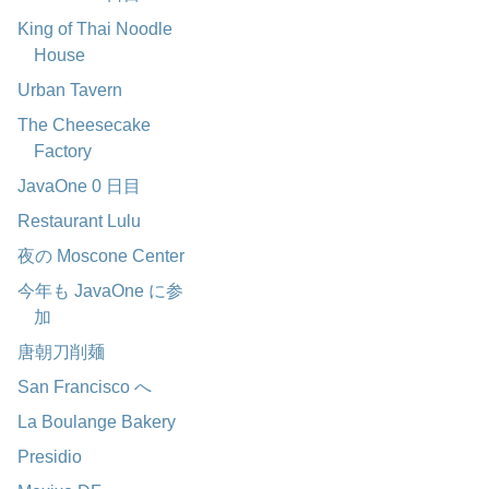
King of Thai Noodle
House
Urban Tavern
The Cheesecake
Factory
JavaOne 0 日目
Restaurant Lulu
夜の Moscone Center
今年も JavaOne に参
加
唐朝刀削麺
San Francisco へ
La Boulange Bakery
Presidio