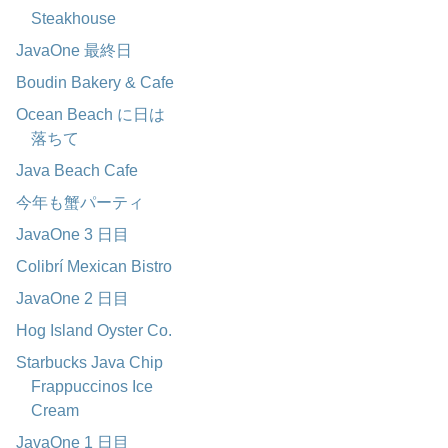
Steakhouse
JavaOne 最終日
Boudin Bakery & Cafe
Ocean Beach に日は
落ちて
Java Beach Cafe
今年も蟹パーティ
JavaOne 3 日目
Colibrí Mexican Bistro
JavaOne 2 日目
Hog Island Oyster Co.
Starbucks Java Chip
Frappuccinos Ice
Cream
JavaOne 1 日目