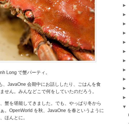
►
►
►
►
►
►
►
►
h Long で蟹パーティ。
►
も、JavaOne 会期中にお話ししたり、ごはんを食
►
ません。みんなどこで何をしていたのだろう。
►
、蟹を堪能してきました。でも、やっぱり冬から
▼
OpenWorld を秋、JavaOne を春というように
、ほんとに。