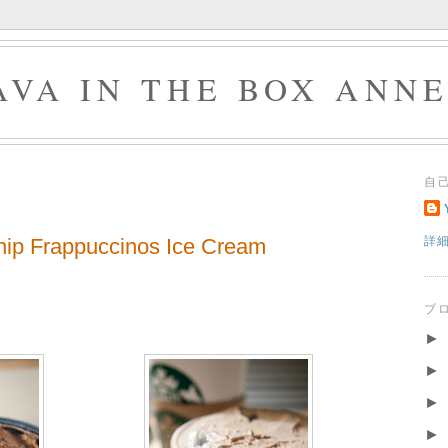
AVA IN THE BOX ANN
自
hip Frappuccinos Ice Cream
詳
ブ
►
►
►
►