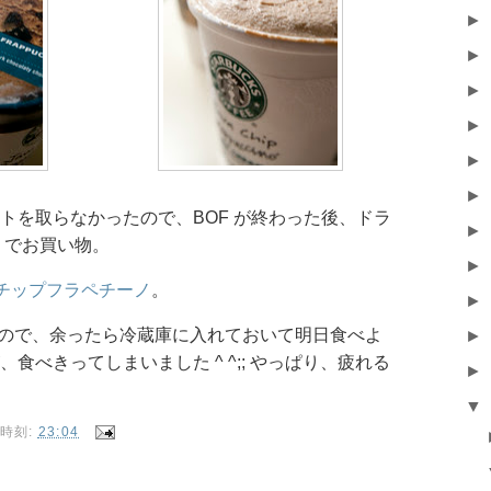
►
►
►
►
►
►
トを取らなかったので、BOF が終わった後、ドラ
►
ns でお買い物。
►
a チップフラペチーノ
。
►
たので、余ったら冷蔵庫に入れておいて明日食べよ
►
食べきってしまいました ^ ^;; やっぱり、疲れる
►
▼
時刻:
23:04