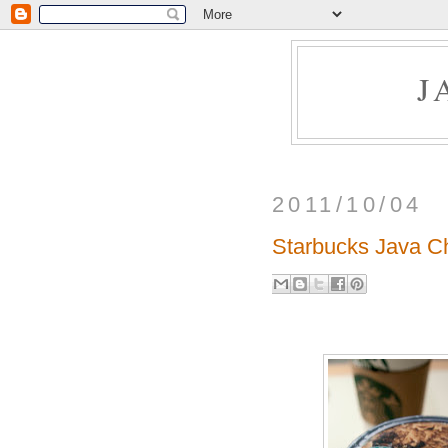
J
2011/10/04
Starbucks Java C