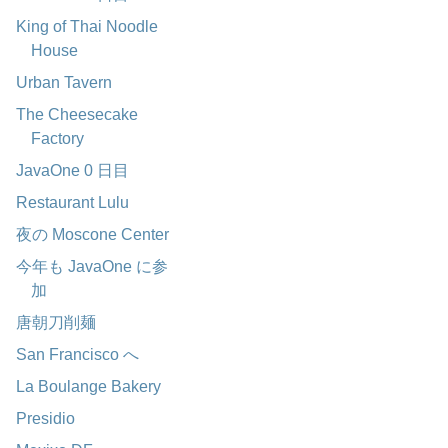
King of Thai Noodle
House
Urban Tavern
The Cheesecake
Factory
JavaOne 0 日目
Restaurant Lulu
夜の Moscone Center
今年も JavaOne に参
加
唐朝刀削麺
San Francisco へ
La Boulange Bakery
Presidio