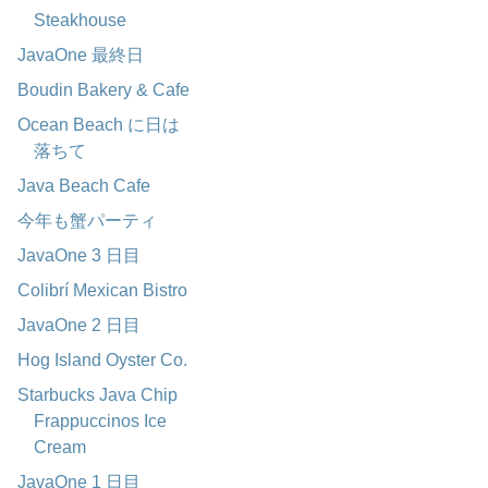
Steakhouse
JavaOne 最終日
Boudin Bakery & Cafe
Ocean Beach に日は
落ちて
Java Beach Cafe
今年も蟹パーティ
JavaOne 3 日目
Colibrí Mexican Bistro
JavaOne 2 日目
Hog Island Oyster Co.
Starbucks Java Chip
Frappuccinos Ice
Cream
JavaOne 1 日目