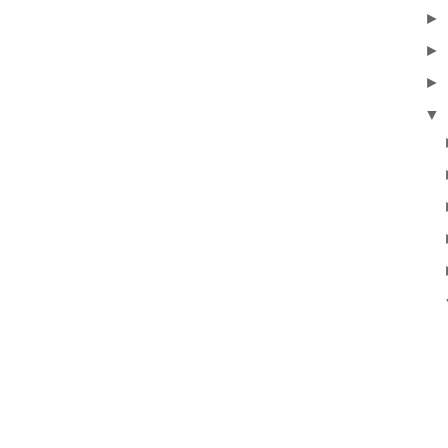
►
►
►
▼