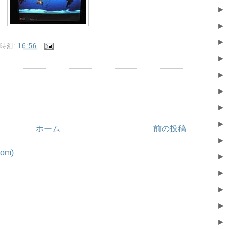
►
►
►
時刻:
16:56
►
►
►
►
►
ホーム
前の投稿
►
om)
►
►
►
►
►