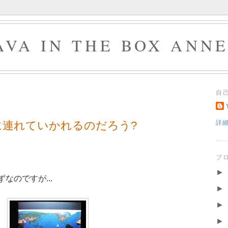
AVA IN THE BOX ANN
自
に連れていかれるのだろう?
詳
ブ
►
はずなのですが...
►
►
►