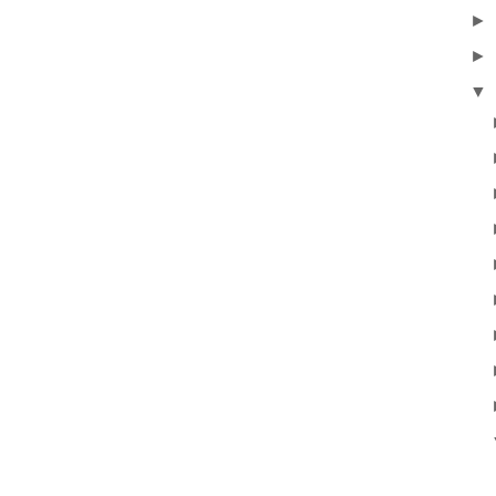
►
►
▼