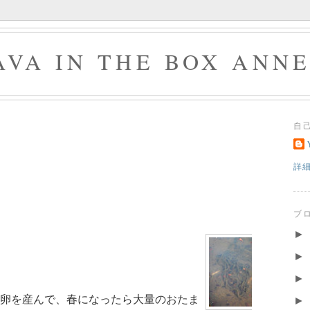
AVA IN THE BOX ANN
自
詳
ブ
►
。
►
►
卵を産んで、春になったら大量のおたま
►