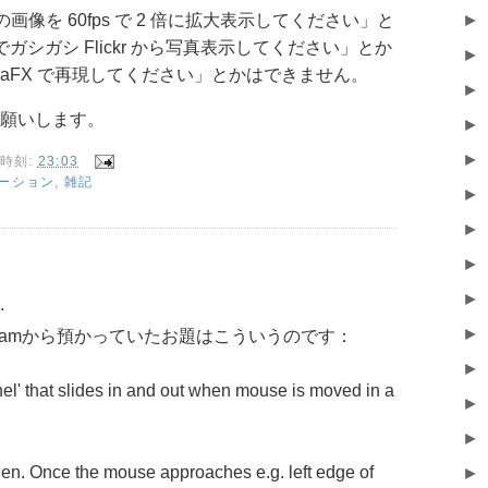
の画像を 60fps で 2 倍に拡大表示してください」と
►
 でガシガシ Flickr から写真表示してください」とか
►
 を JavaFX で再現してください」とかはできません。
►
願いします。
►
►
時刻:
23:03
ーション
,
雑記
►
►
►
►
.
►
 teamから預かっていたお題はこういうのです：
►
nel' that slides in and out when mouse is moved in a
►
►
dden. Once the mouse approaches e.g. left edge of
►