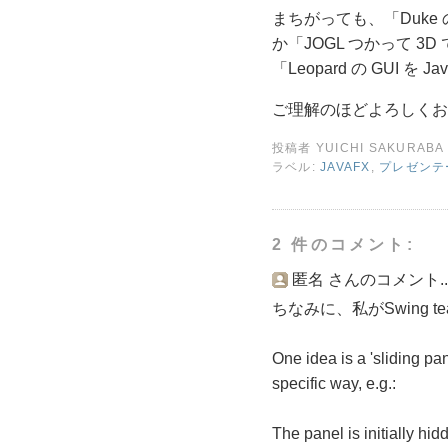
まちがっても、「Duke 
か「JOGL つかって 3D
「Leopard の GUI
ご理解のほどよろしくお
投稿者
YUICHI SAKURABA
ラベル:
JAVAFX
,
プレゼンテ
2 件のコメント:
匿名 さんのコメント..
ちなみに、私がSwing
One idea is a 'sliding pa
specific way, e.g.:
The panel is initially hi