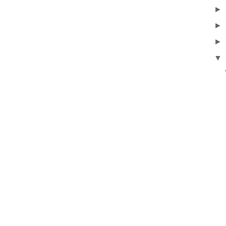
►
►
►
▼