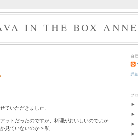
AVA IN THE BOX ANN
自
い
詳
ブ
►
させていただきました。
►
アットだったのですが、料理がおいしいのでよか
►
見ていないのか > 私
►