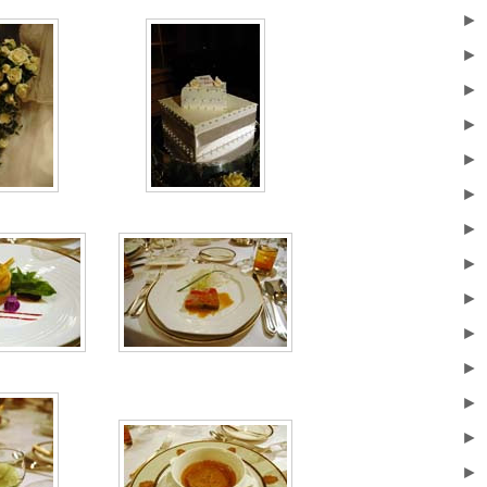
►
►
►
►
►
►
►
►
►
►
►
►
►
►