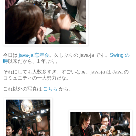
今日は
java-ja 忘年会
。久しぶりの java-ja です。
Swing の
時
以来だから、1 年ぶり。
それにしても人数多すぎ。すごいなぁ。java-ja は Java の
コミュニティの一大勢力だな。
これ以外の写真は
こちら
から。