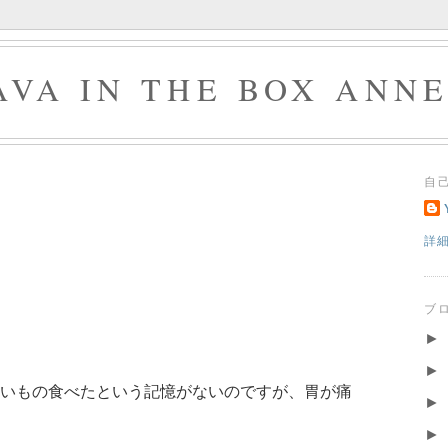
AVA IN THE BOX ANN
自
詳
ブ
►
►
いもの食べたという記憶がないのですが、胃が痛
►
►