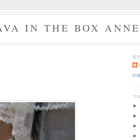
AVA IN THE BOX ANN
自
詳
ブ
►
►
►
►