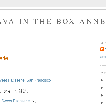
AVA IN THE BOX ANN
自
erie
詳
ブ
►
►
、スイーツ補給。
►
t Sweet Patisserie
へ。
►