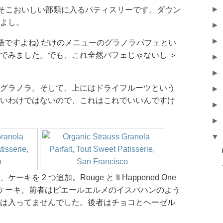
►
 ではそこそこおいしい部類に入るパティスリーです。ダウン
よし。
►
►
英語ですよね) だけのメニューのグラノラパフェとい
でみました。でも、これ全然パフェじゃないし ＞
►
►
グラノラ。そして、上にはドライフルーツという
►
いわけではないので、これはこれでいいんですけ
►
►
▼
を 2 つ追加。Rouge と It Happened One
前のケーキ。前者はピエールエルメのイスパハンのよう
は入ってませんでした。後者はチョコとヘーゼル