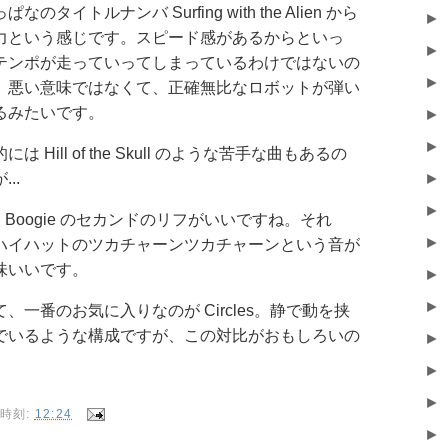
ぱなのタイトルナンバ Surfing with the Alien から
►
力という感じです。スピード感があるからといっ
►
テンポが走っていってしまっているわけではないの
►
。悪い意味ではなくて、正確無比なロボットが弾い
るみたいです。
►
►
には Hill of the Skull のような苦手な曲もあるの
..
►
►
ch Boogie のセカンドのリフがいいですね。それ
►
ハイハットのツカチャーンツカチャーンという音が
味いいです。
►
►
て、一番のお気に入りなのが Circles。静で動を挟
でいるような構成ですが、この対比がおもしろいの
►
。
►
►
時刻:
12:24
►