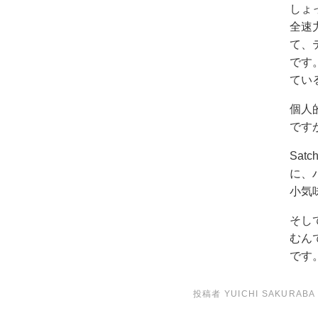
しょっ
全速
て、
です
てい
個人的
ですが.
Sat
に、
小気
そし
むん
です
投稿者
YUICHI SAKURABA