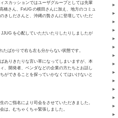
ィスカッションではユーザグループとしては先輩
►
会の高橋さん、FxUG の横田さんに加え、地方のコミュ
►
のきしださんと、沖縄の贄さんに登壇していただ
►
►
JJUG を心配していただいたりしたりしましたが
►
►
生まれたばかりで右も左も分からない状態です。
►
ばありきたりな言い草になってしまいますが、本
►
ィ、開発者、ベンダなどの企業の方たちとお話し
►
ちができることを探っていかなくてはいけないと
►
►
►
生のご指名により司会をさせていただきました。
►
会は。むちゃくちゃ緊張しました。
►