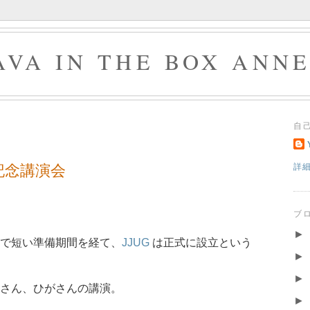
AVA IN THE BOX ANN
自
記念講演会
詳
ブ
►
で短い準備期間を経て、
JJUG
は正式に設立という
►
►
さん、ひがさんの講演。
►