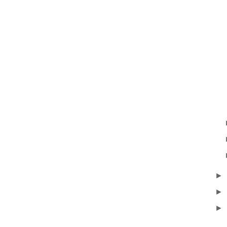
►
►
►