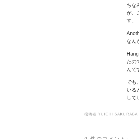
ちなみ
が、こ
す。
Ano
なんか
Han
たので
んで
でも
いる
して
投稿者
YUICHI SAKURABA
0 件のコメント: