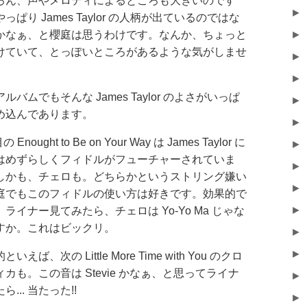
ろん、声やメロディによるところも大きいのです
►
っぱり James Taylor の人柄が出ているのではな
かなぁ、と櫻庭は思うわけです。なんか、ちょっと
►
けていて、とっぽいところがあるような気がしませ
►
►
ルバムでもそんな James Taylor のよさがいっぱ
►
め込んであります。
►
の Enought to Be on Your Way は James Taylor に
►
はめずらしくフィドルがフューチャーされていま
►
しかも、チェロも。どちらかというストリング嫌い
►
庭でもこのフィドルの使い方は好きです。効果的で
►
ライナー見てみたら、チェロは Yo-Yo Ma じゃな
すか。これはビックリ。
►
►
いえば、次の Little More Time with You のクロ
ィカも。この音は Stevie かなぁ、と思ってライナ
►
ら... 当たった!!
►