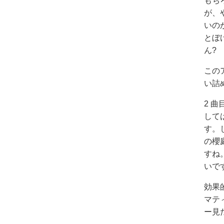
もち
が、や
いの
とぼ
ん?
このア
い詰
2 曲目
して
す。
の櫻
すね。
いで
効果的と
マテ
ー見た