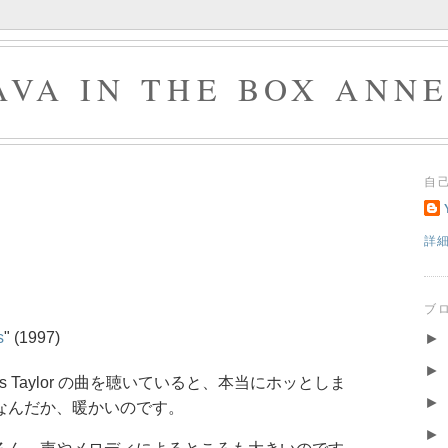
AVA IN THE BOX ANN
自
詳
ブ
s
" (1997)
►
►
es Taylor の曲を聴いていると、本当にホッとしま
►
なんだか、暖かいのです。
►