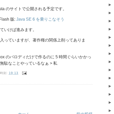
►
Festa のサイトで公開される予定です。
►
ash 版:
Java SE 6 を乗りこなそう
►
►
ていけば進みます。
►
入っていますが、著作権の関係上削ってありま
►
►
 Fox のパロディだけで作るのに 5 時間ぐらいかかっ
►
無駄なことやっているなぁ > 私
►
時刻:
19:13
►
►
►
►
►