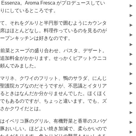
senza。Aroma Fresca がプロデュースしてい
►
りにしているところです。
►
て、それをグルリと半円形で囲むようにカウンタ
►
席はほとんどなし。料理作っているのを見るのが
►
ープンキッチンは好きなのです。
►
類の前菜とスープの盛り合わせ、パスタ、デザート。
►
追加料金がかかります。せっかくピアットウニコ
►
頼んでみました。
►
マリネ、クワイのフリット、鴨のサラダ、にんじ
►
聖護院カブなのだそうですが、不思議とイタリア
►
るときはなんだか分かりませんでした。ほくほく
でもあるのですが、ちょっと違います。でも、ズ
►
さかクワイだとは。
►
はイベリコ豚のグリル、有機野菜と香草のスパゲ
►
豚おいしい。ほどよい焼き加減で、柔らかいので
►