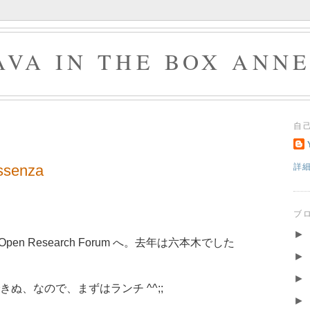
AVA IN THE BOX ANN
自
senza
詳
ブ
►
pen Research Forum へ。去年は六本木でした
►
►
ぬ、なので、まずはランチ ^^;;
►