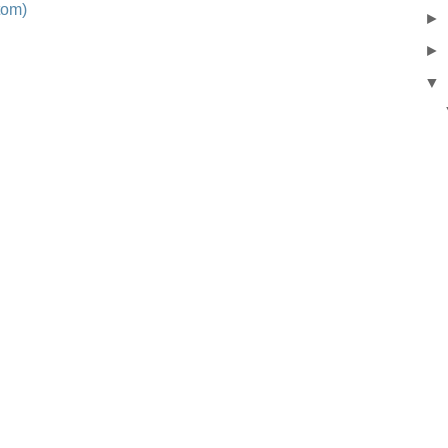
om)
►
►
▼