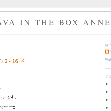
AVA IN THE BOX ANN
自
 - 16 区
詳
ブ
►
。
►
レンです。
►
 ^^;;
►